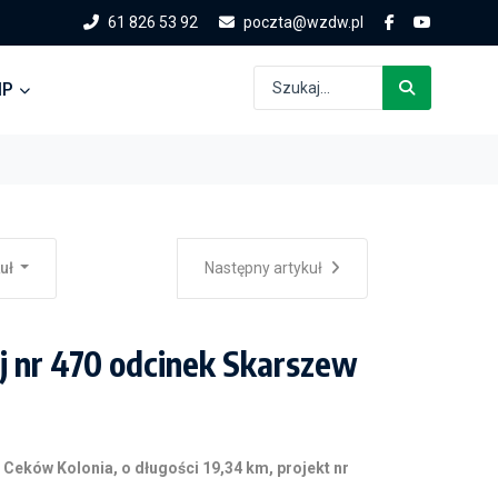
61 826 53 92
poczta@wzdw.pl
IP
kuł
Następny artykuł
 nr 470 odcinek Skarszew
– Ceków Kolonia,
o długości 19,34 km, projekt nr