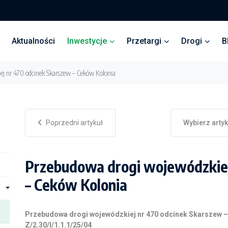
Aktualności
Inwestycje
Przetargi
Drogi
B
ej nr 470 odcinek Skarszew – Ceków Kolonia
Poprzedni artykuł
Wybierz arty
Przebudowa drogi wojewódzkiej
– Ceków Kolonia
Przebudowa drogi wojewódzkiej nr 470 odcinek Skarszew 
Z/2.30/I/1.1.1/25/04