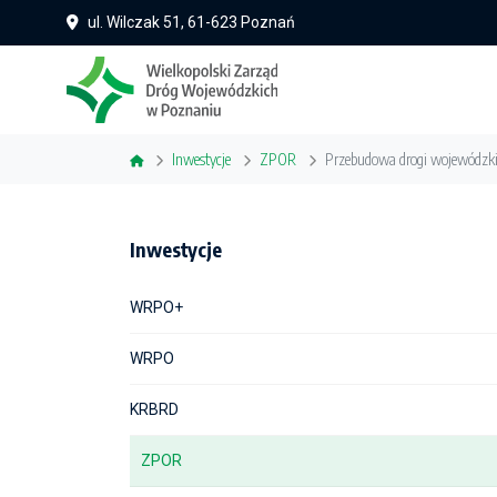
ul. Wilczak 51, 61-623 Poznań
Inwestycje
ZPOR
Przebudowa drogi wojewódzki
Inwestycje
WRPO+
WRPO
KRBRD
ZPOR