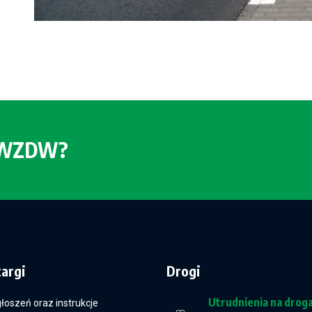
o WZDW?
targi
Drogi
Utrudnienia na drog
głoszeń oraz instrukcje