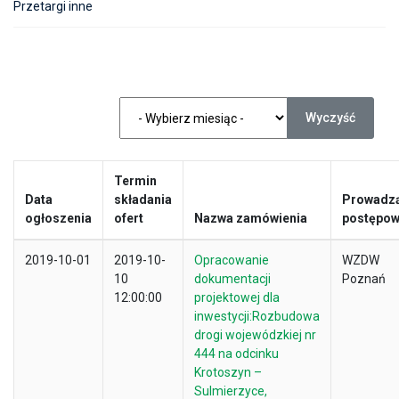
Przetargi inne
Wyczyść
Termin
Data
składania
Prowadz
ogłoszenia
ofert
Nazwa zamówienia
postępow
2019-10-01
2019-10-
Opracowanie
WZDW
10
dokumentacji
Poznań
12:00:00
projektowej dla
inwestycji:Rozbudowa
drogi wojewódzkiej nr
444 na odcinku
Krotoszyn –
Sulmierzyce,