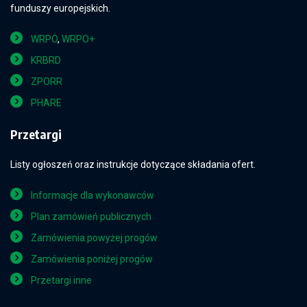
funduszy europejskich.
WRPO
,
WRPO+
KRBRD
ZPORR
PHARE
Przetargi
Listy ogłoszeń oraz instrukcje dotyczące składania ofert.
Informacje dla wykonawców
Plan zamówień publicznych
Zamówienia powyżej progów
Zamówienia poniżej progów
Przetargi inne