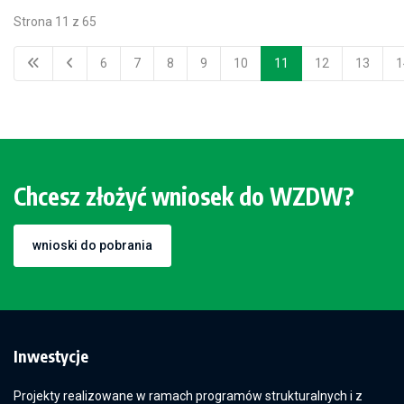
Strona 11 z 65
6
7
8
9
10
11
12
13
1
Chcesz złożyć wniosek do WZDW?
wnioski do pobrania
Inwestycje
Projekty realizowane w ramach programów strukturalnych i z