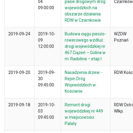
04
pasie drogowym dróg
Czarnków
09:00:00
wojewódzkich na
obszarze działania
RDW w Czarnkowie
2019-09-24
2019-10-
Budowa ciągu pieszo-
WZDW
09
rowerowego wzdłuż
Poznań
12:00:00
drogi wojewódzkiej nr
467 Ciążeń – Golina w
m. Radolina – etap I
2019-09-20
2019-09-
Nasadzenia drzew -
RDW Kośc
30
Rejon Dróg
09:45:00
Wojewódzkich w
Kościanie
2019-09-18
2019-10-
Remont drogi
RDW Ostr
03
wojewódzkiej nr 449
Wlkp.
09:45:00
w miejscowości
Palaty