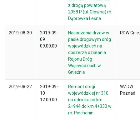
z drogą powiatową
2058 P (ul. Główna) m.
Dąbrówka Leśna
2019-08-30
2019-09-
Nasadzenia drzew w
RDW Gnie
09
pasie drogowym dróg
09:00:00
wojewódzkich na
obszerze działania
Rejonu Dróg
Wojewódzkich w
Gnieźnie
2019-08-22
2019-09-
Remont drogi
WZDW
10
wojewódzkiej nr 310
Poznań
12:00:00
na odcinku od km
2+944 do km 4+330 w
m. Piechanin