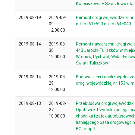
Kwieciszewo – Szyszłowo etap 
2019-08-19
2019-09-
Remont drogi wojewódzkiej nr 
09
od km 61+590 do km 64+040
12:00:00
2019-08-14
2019-08-
Remont nawierzchni drogi woj
30
443 Jarocin-Tuliszków w miejs
12:00:00
Wronów, Rychwał, Wola Rychw
Świat i Tuliszków
2019-08-14
2019-08-
Budowa sieci kanalizacji desz
29
drogi wojewódzkiej nr 153 w m.
12:00:00
2019-08-13
2019-08-
Przebudowa drogi wojewódzkie
27
Opatówek-Rzymsko polegając
10:00:00
chodnika i zatok autobusowych
istniejącego pasa drogowego 
BG- etap II