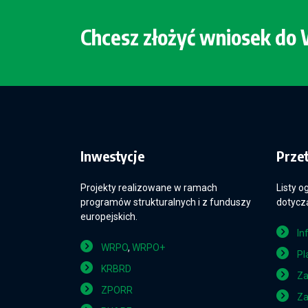
Chcesz złożyć wniosek d
Inwestycje
Prze
Projekty realizowane w ramach
Listy o
programów strukturalnych i z funduszy
dotyczą
europejskich.
In
WRPO
,
WRPO+
Pl
KRBRD
Za
ZPORR
Za