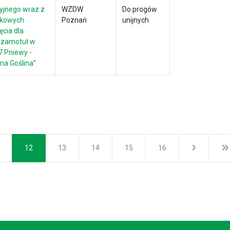
yjnego wraz z
WZDW
Do progów
skowych
Poznań
unijnych
cia dla
Szamotuł w
7 Pniewy -
na Goślina”
12
13
14
15
16