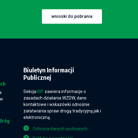
wnioski do pobrania
Biuletyn Informacji
Publicznej
ach
Sekcja
BIP
zawiera informacje o
a
zasadach działania WZDW, dane
 w
kontaktowe i wskazówki odnośnie
załatwiania spraw drogą tradycyjną jak i
elektroniczną.
dróg
Ochrona danych osobowych