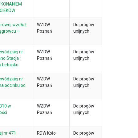
YKONANIEM
CIEKÓW
erowej wzdłuż
WZDW
Do progów
Wągrowcu –
Poznań
unijnych
ewódzkiej nr
WZDW
Do progów
no Stacja i
Poznań
unijnych
 Letnisko
ewódzkiej nr
WZDW
Do progów
 na odcinku od
Poznań
unijnych
 310 w
WZDW
Do progów
ości
Poznań
unijnych
j nr 471
RDW Koło
Do progów