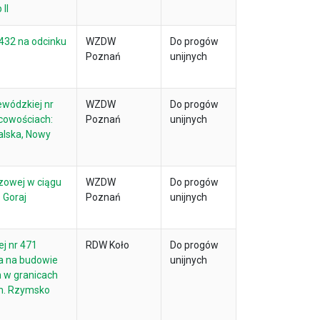
II
432 na odcinku
WZDW
Do progów
Poznań
unijnych
ewódzkiej nr
WZDW
Do progów
cowościach:
Poznań
unijnych
alska, Nowy
czowej w ciągu
WZDW
Do progów
 Goraj
Poznań
unijnych
j nr 471
RDW Koło
Do progów
a na budowie
unijnych
 w granicach
m. Rzymsko