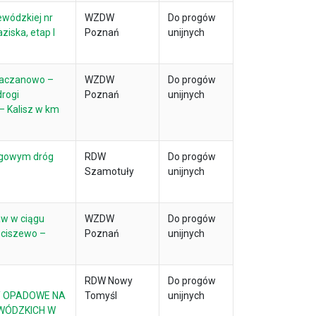
ewódzkiej nr
WZDW
Do progów
iska, etap I
Poznań
unijnych
Kaczanowo –
WZDW
Do progów
rogi
Poznań
unijnych
– Kalisz w km
ogowym dróg
RDW
Do progów
Szamotuły
unijnych
w w ciągu
WZDW
Do progów
eciszewo –
Poznań
unijnych
RDW Nowy
Do progów
 OPADOWE NA
Tomyśl
unijnych
WÓDZKICH W