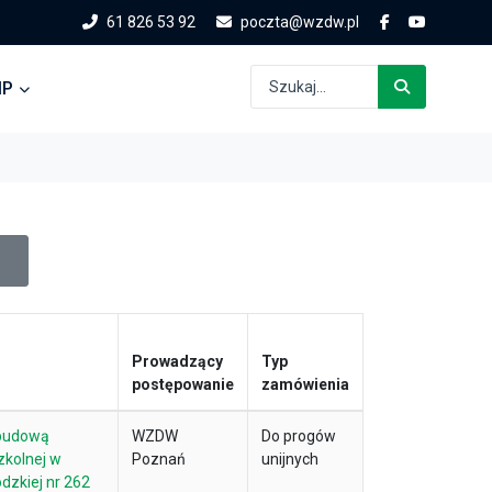
61 826 53 92
poczta@wzdw.pl
IP
Prowadzący
Typ
postępowanie
zamówienia
 budową
WZDW
Do progów
zkolnej w
Poznań
unijnych
dzkiej nr 262