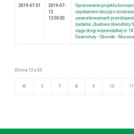
2019-07-01
2019-07-
Opracowanie projektu koncepc
12
uzyskaniem decyzji o środowi
12:00:00
uwarunkowaniach przedsięwzię
zadania: „Budowa obwodnicy 
ciągu drogi wojewódzkiej nr 18
Szamotuły - Oborniki - Murowa
Strona 12 z 65
7
8
9
10
11