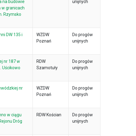
a na budowie
unijnych
 w granicach
m. Rzymsko
ni DW 135 i
WZDW
Do progów
Poznań
unijnych
j nr 187 w
RDW
Do progów
. Uścikowo
Szamotuły
unijnych
ewódzkiej nr
WZDW
Do progów
Poznań
unijnych
mno w ciągu
RDW Kościan
Do progów
Rejonu Dróg
unijnych