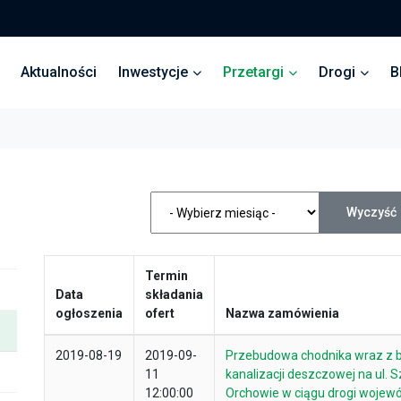
Aktualności
Inwestycje
Przetargi
Drogi
B
Wyczyść
Termin
Data
składania
ogłoszenia
ofert
Nazwa zamówienia
2019-08-19
2019-09-
Przebudowa chodnika wraz z
11
kanalizacji deszczowej na ul. S
12:00:00
Orchowie w ciągu drogi wojewó