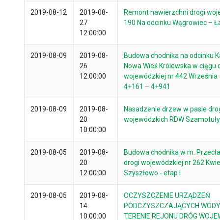
2019-08-12
2019-08-
Remont nawierzchni drogi woj
27
190 Na odcinku Wągrowiec – Łaz
12:00:00
2019-08-09
2019-08-
Budowa chodnika na odcinku 
26
Nowa Wieś Królewska w ciągu d
12:00:00
wojewódzkiej nr 442 Września 
4+161 – 4+941
2019-08-09
2019-08-
Nasadzenie drzew w pasie dr
20
wojewódzkich RDW Szamotuły
10:00:00
2019-08-05
2019-08-
Budowa chodnika w m. Przecła
20
drogi wojewódzkiej nr 262 Kwi
12:00:00
Szyszłowo - etap I
2019-08-05
2019-08-
OCZYSZCZENIE URZĄDZEŃ
14
PODCZYSZCZAJĄCYCH WODY
10:00:00
TERENIE REJONU DRÓG WOJE