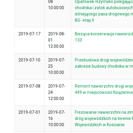
08
Opatówek-Rzymsko polegając
10:00:00
chodnika i zatok autobusowych
istniejącego pasa drogowego 
BG- etap II
2019-07-17
2019-08-
Bieżąca konserwacja nawierzch
01
133
12:00:00
2019-07-10
2019-07-
Przebudowa drogi wojewódzkie
25
zakresie budowy chodnika w m
10:00:00
2019-07-08
2019-07-
Remont nawierzchni drogi woj
24
449 w miejscowości Książenice
12:00:00
2019-07-01
2019-07-
Frezowanie nawierzchni na zi
16
dróg wojewódzkich na terenie 
10:00:00
Wojewódzkich w Kościanie