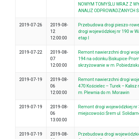
NOWYM TOMYŚLU WRAZ Z W
ANALIZ ODPROWADZANYCH Ś
2019-07-26
2019-08-
Przebudowa drogi pieszo-row
12
drogi wojewódzkiej nr 190 w 
12:00:00
etap I
2019-07-22
2019-08-
Remont nawierzchni drogi woj
07
194 na odcinku Biskupice-Prom
12:00:00
skrzyżowanie w m. Pobiedziska
2019-07-19
2019-08-
Remont nawierzchni drogi woj
06
470 Kościelec – Turek – Kalisz
12:00:00
m. Plewnia do m. Morawin
2019-07-19
2019-08-
Remont drogi wojewódzkiej nr
06
miejscowości Śrem ul. Solidarn
13:00:00
2019-07-19
2019-08-
Przebudowa drogi wojewódzkie