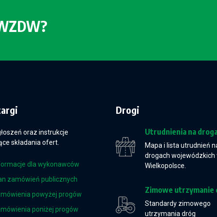
o WZDW?
targi
Drogi
Utrudnienia na drog
głoszeń oraz instrukcje
ce składania ofert.
Mapa i lista utrudnień n
drogach wojewódzkich
formacje dla wykonawców
Wielkopolsce.
an zamówień publicznych
Zimowe utrzymanie 
mówienia powyżej progów
Standardy zimowego
mówienia poniżej progów
utrzymania dróg