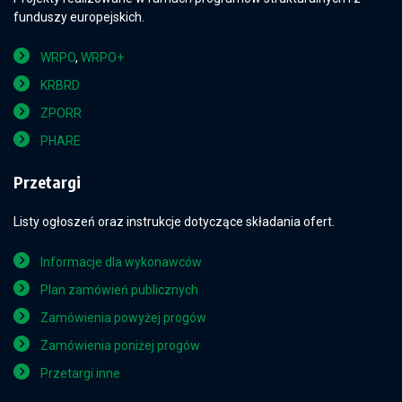
funduszy europejskich.
WRPO
,
WRPO+
KRBRD
ZPORR
PHARE
Przetargi
Listy ogłoszeń oraz instrukcje dotyczące składania ofert.
Informacje dla wykonawców
Plan zamówień publicznych
Zamówienia powyżej progów
Zamówienia poniżej progów
Przetargi inne