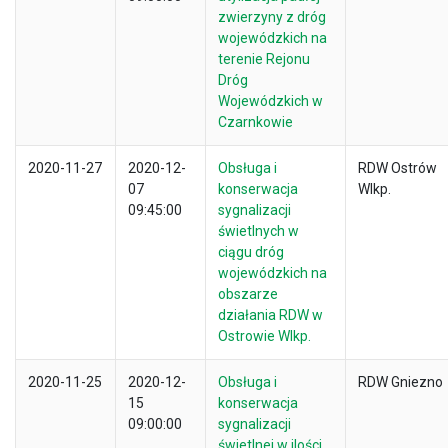
zwierzyny z dróg
wojewódzkich na
terenie Rejonu
Dróg
Wojewódzkich w
Czarnkowie
2020-11-27
2020-12-
Obsługa i
RDW Ostrów
07
konserwacja
Wlkp.
09:45:00
sygnalizacji
świetlnych w
ciągu dróg
wojewódzkich na
obszarze
działania RDW w
Ostrowie Wlkp.
2020-11-25
2020-12-
Obsługa i
RDW Gniezno
15
konserwacja
09:00:00
sygnalizacji
świetlnej w ilości