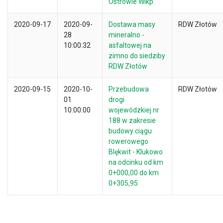
Ostrowie Wlkp.
2020-09-17
2020-09-
Dostawa masy
RDW Złotów
28
mineralno -
10:00:32
asfaltowej na
zimno do siedziby
RDW Złotów
2020-09-15
2020-10-
Przebudowa
RDW Złotów
01
drogi
10:00:00
wojewódzkiej nr
188 w zakresie
budowy ciągu
rowerowego
Blękwit - Klukowo
na odcinku od km
0+000,00 do km
0+305,95