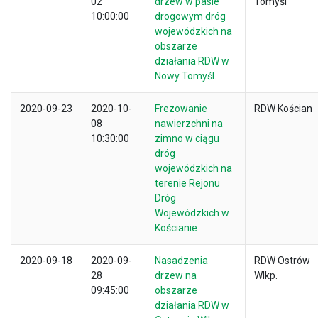
02
drzew w pasie
Tomyśl
10:00:00
drogowym dróg
wojewódzkich na
obszarze
działania RDW w
Nowy Tomyśl.
2020-09-23
2020-10-
Frezowanie
RDW Kościan
08
nawierzchni na
10:30:00
zimno w ciągu
dróg
wojewódzkich na
terenie Rejonu
Dróg
Wojewódzkich w
Kościanie
2020-09-18
2020-09-
Nasadzenia
RDW Ostrów
28
drzew na
Wlkp.
09:45:00
obszarze
działania RDW w