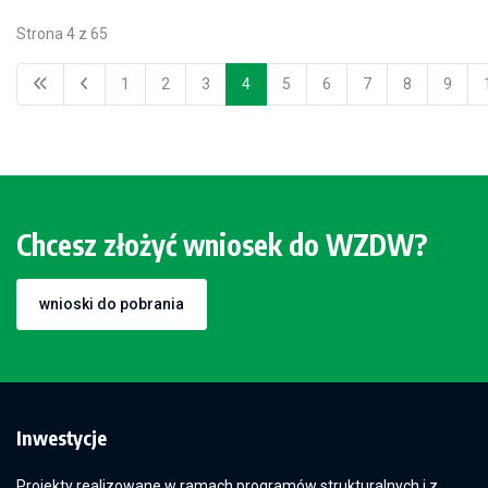
Strona 4 z 65
1
2
3
4
5
6
7
8
9
Chcesz złożyć wniosek do WZDW?
wnioski do pobrania
Inwestycje
Projekty realizowane w ramach programów strukturalnych i z