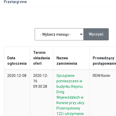
Przetargi inne
Wyczyść
Termin
Data
składania
Nazwa
Prowadzący
ogłoszenia
ofert
zamówienia
postępowani
2020-12-08
2020-12-
Sprzątanie
RDW Konin
16
pomieszczeń w
09:30:28
budynku Rejonu
Dróg
Wojewódzkich w
Koninie przy ulicy
Przemysłowej
122 i utrzymanie