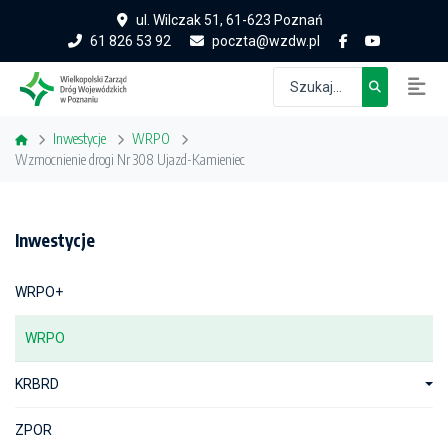
ul. Wilczak 51, 61-623 Poznań
61 826 53 92
poczta@wzdw.pl
Inwestycje
WRPO
Wzmocnienie drogi Nr 308 Ujazd-Kamieniec
Inwestycje
WRPO+
WRPO
KRBRD
ZPOR