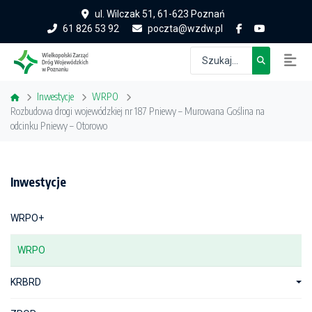
ul. Wilczak 51, 61-623 Poznań
61 826 53 92
poczta@wzdw.pl
Inwestycje
WRPO
Rozbudowa drogi wojewódzkiej nr 187 Pniewy – Murowana Goślina na
odcinku Pniewy – Otorowo
Inwestycje
WRPO+
WRPO
KRBRD