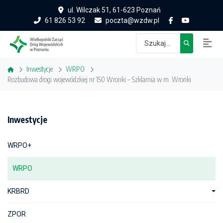
ul. Wilczak 51, 61-623 Poznań
61 826 53 92
poczta@wzdw.pl
Inwestycje
WRPO
Rozbudowa drogi wojewódzkiej nr 150 Wronki – Szklarnia w m. Wronki
Inwestycje
WRPO+
WRPO
KRBRD
ZPOR