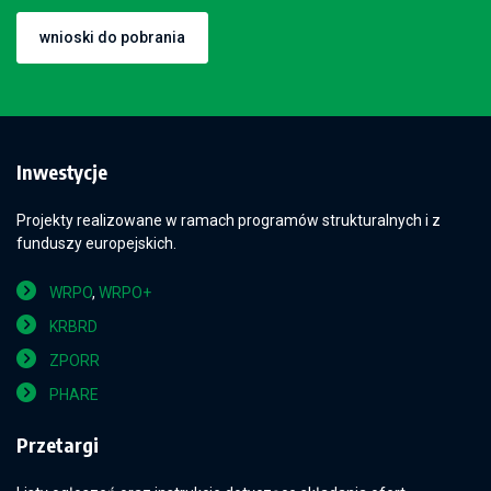
wnioski do pobrania
Inwestycje
Projekty realizowane w ramach programów strukturalnych i z
funduszy europejskich.
WRPO
,
WRPO+
KRBRD
ZPORR
PHARE
Przetargi