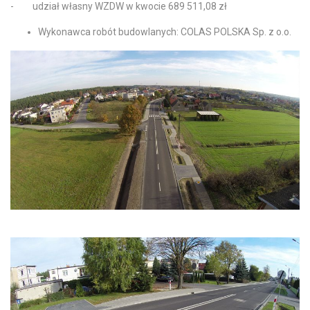
- udział własny WZDW w kwocie 689 511,08 zł
Wykonawca robót budowlanych: COLAS POLSKA Sp. z o.o.