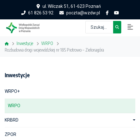
ul. Wilczak 51, 61-623 Poznań
61 826 53 92
poczta@wzdw.pl
Inwestycje
WRPO
Rozbudowa drogi wojewódzkiej nr 185 Piotrowo – Zielonagóra
Inwestycje
WRPO+
WRPO
KRBRD
ZPOR