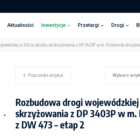
Aktualności
Inwestycje
Przetargi
Drogi
B
jewódzkiej nr 263 na odcinku od skrzyżowania z DP 3403P w m. Drzewce do skrzyżow
Poprzedni artykuł
Wybierz arty
Rozbudowa drogi wojewódzkiej 
skrzyżowania z DP 3403P w m.
z DW 473 – etap 2