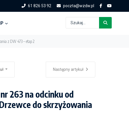
61 826 53 92
poczta@wzdw.pl
IP
ania z DW 473 – etap 2
kuł
Następny artykuł
nr 263 na odcinku od
 Drzewce do skrzyżowania