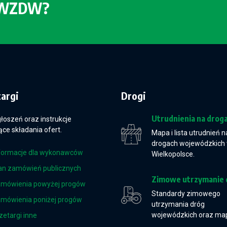
o WZDW?
targi
Drogi
Utrudnienia na drog
głoszeń oraz instrukcje
ce składania ofert.
Mapa i lista utrudnień n
drogach wojewódzkich
formacje dla wykonawców
Wielkopolsce.
an zamówień publicznych
Zimowe utrzymanie 
mówienia powyżej progów
Standardy zimowego
mówienia poniżej progów
utrzymania dróg
wojewódzkich oraz ma
zetargi inne