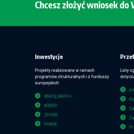
Chcesz złożyć wniosek d
Inwestycje
Prze
Projekty realizowane w ramach
Listy o
programów strukturalnych i z funduszy
dotyczą
europejskich.
In
WRPO
,
WRPO+
Pl
KRBRD
Za
ZPORR
Za
PHARE
Pr