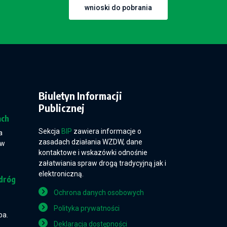
wnioski do pobrania
Biuletyn Informacji
Publicznej
ach
Sekcja
BIP
zawiera informacje o
a
zasadach działania WZDW, dane
 w
kontaktowe i wskazówki odnośnie
załatwiania spraw drogą tradycyjną jak i
elektroniczną.
dróg
Ochrona danych osobowych
Polityka prywatności
pa.
Deklaracja dostępności