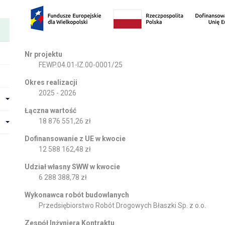
Nr projektu
FEWP.04.01-IZ.00-0001/25
Okres realizacji
2025 - 2026
Łączna wartość
18 876 551,26 zł
Dofinansowanie z UE w kwocie
12 588 162,48 zł
Udział własny SWW w kwocie
6 288 388,78 zł
Wykonawca robót budowlanych
Przedsiębiorstwo Robót Drogowych Błaszki Sp. z o.o.
Zespół Inżyniera Kontraktu