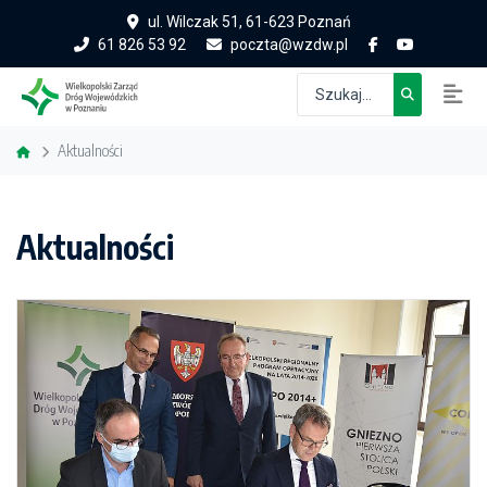
ul. Wilczak 51, 61-623 Poznań
61 826 53 92
poczta@wzdw.pl
Aktualności
Aktualności