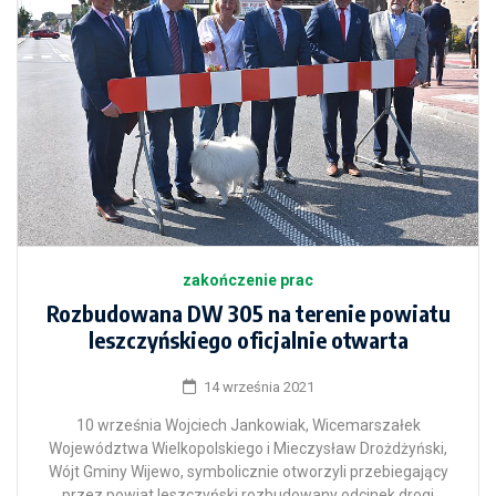
zakończenie prac
Rozbudowana DW 305 na terenie powiatu
leszczyńskiego oficjalnie otwarta
14 września 2021
10 września Wojciech Jankowiak, Wicemarszałek
Województwa Wielkopolskiego i Mieczysław Drożdżyński,
Wójt Gminy Wijewo, symbolicznie otworzyli przebiegający
przez powiat leszczyński rozbudowany odcinek drogi