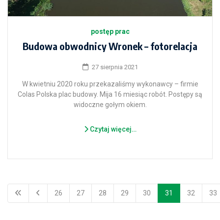
postęp prac
Budowa obwodnicy Wronek – fotorelacja
27 sierpnia 2021
W kwietniu 2020 roku przekazaliśmy wykonawcy – firmie
Colas Polska plac budowy. Mija 16 miesiąc robót. Postępy są
widoczne gołym okiem.
Czytaj więcej…
26
27
28
29
30
31
32
33