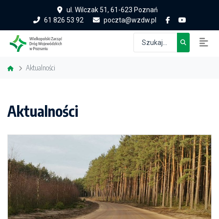
ul. Wilczak 51, 61-623 Poznań
61 826 53 92
poczta@wzdw.pl
Aktualności
Aktualności