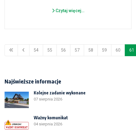
Czytaj więcej…
54
55
56
57
58
59
60
61
Najświeższe informacje
Kolejne zadanie wykonane
07 sierpnia 2026
Ważny komunikat
04 sierpnia 2026