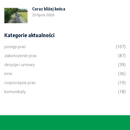
Coraz bliżej końca
20 lipca 2026
Kategorie aktualności
postęp prac
(107)
zakończenie prac
(87)
decyzje i umowy
(39)
inne
(36)
rozpoczęcie prac
(19)
komunikaty
(18)