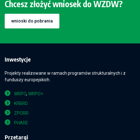
Chcesz złożyć wniosek do WZDW?
wnioski do pobrania
Inwestycje
Projekty realizowane w ramach programów strukturalnych i z
funduszy europejskich.
WRPO
,
WRPO+
KRBRD
ZPORR
PHARE
Przetargi