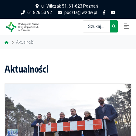
ul. Wilczak 51, 61-623 Poznań
61 826 53 92
poczta@wzdw.pl
Aktualności
Aktualności