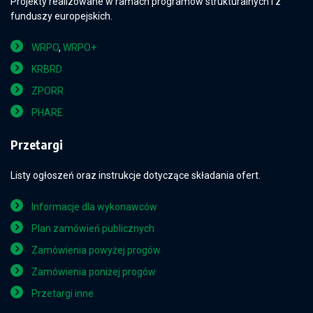
Projekty realizowane w ramach programów strukturalnych i z
funduszy europejskich.
WRPO
,
WRPO+
KRBRD
ZPORR
PHARE
Przetargi
Listy ogłoszeń oraz instrukcje dotyczące składania ofert.
Informacje dla wykonawców
Plan zamówień publicznych
Zamówienia powyżej progów
Zamówienia poniżej progów
Przetargi inne