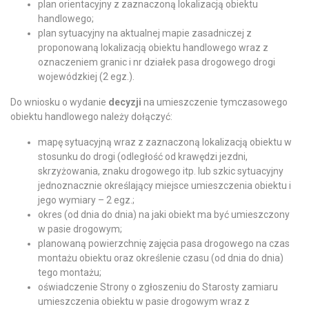
plan orientacyjny z zaznaczoną lokalizacją obiektu
handlowego;
plan sytuacyjny na aktualnej mapie zasadniczej z
proponowaną lokalizacją obiektu handlowego wraz z
oznaczeniem granic i nr działek pasa drogowego drogi
wojewódzkiej (2 egz.).
Do wniosku o wydanie
decyzji
na umieszczenie tymczasowego
obiektu handlowego należy dołączyć:
mapę sytuacyjną wraz z zaznaczoną lokalizacją obiektu w
stosunku do drogi (odległość od krawędzi jezdni,
skrzyżowania, znaku drogowego itp. lub szkic sytuacyjny
jednoznacznie określający miejsce umieszczenia obiektu i
jego wymiary – 2 egz.;
okres (od dnia do dnia) na jaki obiekt ma być umieszczony
w pasie drogowym;
planowaną powierzchnię zajęcia pasa drogowego na czas
montażu obiektu oraz określenie czasu (od dnia do dnia)
tego montażu;
oświadczenie Strony o zgłoszeniu do Starosty zamiaru
umieszczenia obiektu w pasie drogowym wraz z