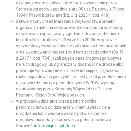
oświadczeniem o upływie terminu do wniesienia przez
Starostę sprzeciwu zgodnie z art. 30 ust. 5 ustawy z 7 lipca
1994 r. Prawo budowlane(Dz. U. z 2025 r., poz. 418);
zatwierdzony przez Marszałka Województwa projekt
organizacji ruchu na czas prowadzenia robót oraz zmiany
oznakowania opracowany zgodnie z Rozporządzeniem
Ministra Infrastruktury z 23 września 2003r. w sprawie
szczegółowych warunków zarządzania ruchem na drogach
oraz wykonywania nadzoru nad tym zarządzaniem (Dz. U.
z 2017 r., poz. 784) jeżeli zajęcie pasa drogowego wpływa
na ruch drogowy lub ogranicza widoczność na drodze albo
powoduje wprowadzenie zmian w istniejącej organizacji
ruchu pojazdów lub pieszych - projekt przed przedłożeniem
do zatwierdzenia (za pośrednictwem WZDW) wymaga
opinii wydanej przez Komendę Wojewódzką Policji w
Poznaniu i Rejon Dróg Wojewódzkich.
w przypadku działania przez pełnomocnika -
pełnomocnictwo do działania w imieniu właściciela
urządzenia lub inwestora wraz z potwierdzeniem
uregulowania opłaty skarbowej za pełnomocnictwo.
Sprawdź:
informacje o opłatach
.