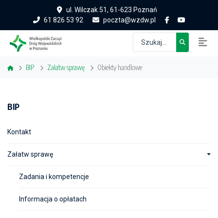
ul. Wilczak 51, 61-623 Poznań
61 826 53 92
poczta@wzdw.pl
BIP
Załatw sprawę
Obiekty handlowe
BIP
Kontakt
Załatw sprawę
Zadania i kompetencje
Informacja o opłatach