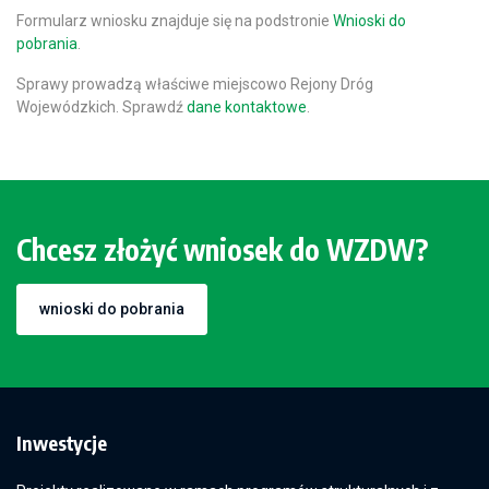
Formularz wniosku znajduje się na podstronie
Wnioski do
pobrania
.
Sprawy prowadzą właściwe miejscowo Rejony Dróg
Wojewódzkich. Sprawdź
dane kontaktowe
.
Chcesz złożyć wniosek do WZDW?
wnioski do pobrania
Inwestycje