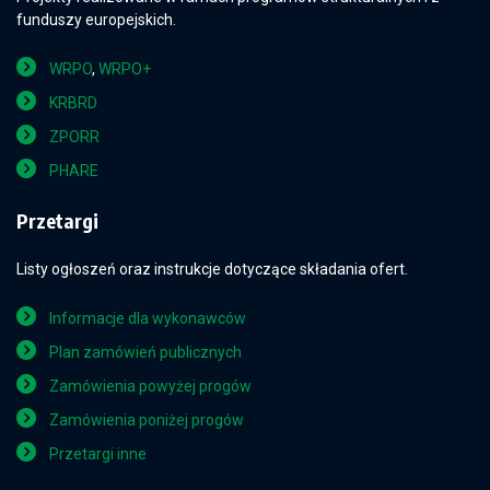
funduszy europejskich.
WRPO
,
WRPO+
KRBRD
ZPORR
PHARE
Przetargi
Listy ogłoszeń oraz instrukcje dotyczące składania ofert.
Informacje dla wykonawców
Plan zamówień publicznych
Zamówienia powyżej progów
Zamówienia poniżej progów
Przetargi inne