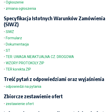
•
Ogłoszenie
•
zmiana ogłoszenia
Specyfikacja Istotnych Warunków Zamówienia
(SIWZ)
•
SIWZ
•
Formularz
•
Dokumentacja
•
ST
•
TER: UWAGA NIEAKTUALNA CZ. DROGOWA
•
WZORY PROTOKOLY.ZIP
•
TER korekta.ZIP
Treść pytań z odpowiedziami oraz wyjaśnienia
•
odpowiedzi na pytania
Zbiorcze zestawienie ofert
•
zestawienie ofert