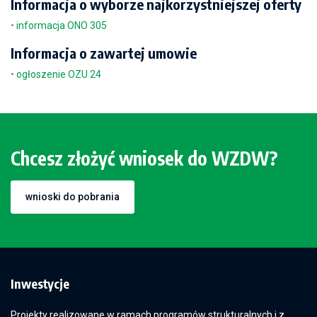
Informacja o wyborze najkorzystniejszej oferty
•
informacja ONO 305
Informacja o zawartej umowie
•
ogłoszenie OZU 24
Chcesz złożyć wniosek do WZDW?
wnioski do pobrania
Inwestycje
Projekty realizowane w ramach programów strukturalnych i z