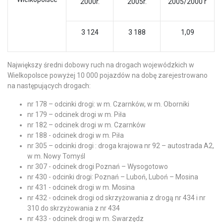
2000r.
2005r.
2005/2000 r
3 124
3 188
1,09
Największy średni dobowy ruch na drogach wojewódzkich w
Wielkopolsce powyżej 10 000 pojazdów na dobę zarejestrowano
na następujących drogach:
nr 178 – odcinki drogi: w m. Czarnków, w m. Oborniki
nr 179 – odcinek drogi w m. Piła
nr 182 – odcinek drogi w m. Czarnków
nr 188 - odcinek drogi w m. Piła
nr 305 – odcinki drogi : droga krajowa nr 92 – autostrada A2,
w m. Nowy Tomyśl
nr 307 - odcinek drogi Poznań – Wysogotowo
nr 430 - odcinki drogi: Poznań – Luboń, Luboń – Mosina
nr 431 - odcinek drogi w m. Mosina
nr 432 - odcinek drogi od skrzyżowania z drogą nr 434 i nr
310 do skrzyżowania z nr 434
nr 433 - odcinek drogi w m. Swarzędz