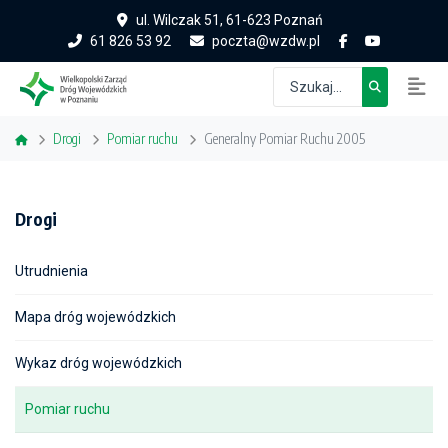
ul. Wilczak 51, 61-623 Poznań
61 826 53 92
poczta@wzdw.pl
Drogi
Pomiar ruchu
Generalny Pomiar Ruchu 2005
Drogi
Utrudnienia
Mapa dróg wojewódzkich
Wykaz dróg wojewódzkich
Pomiar ruchu