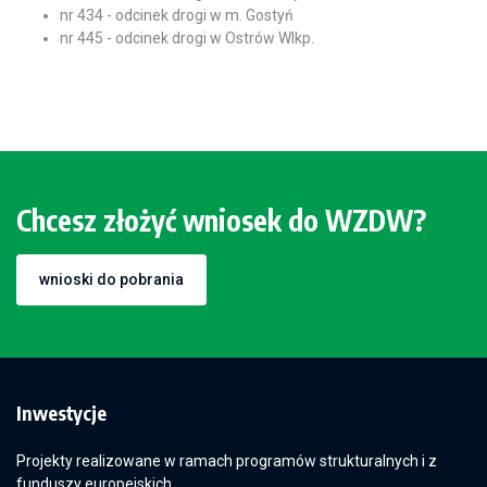
nr 434 - odcinek drogi w m. Gostyń
nr 445 - odcinek drogi w Ostrów Wlkp.
Chcesz złożyć wniosek do WZDW?
wnioski do pobrania
Inwestycje
Projekty realizowane w ramach programów strukturalnych i z
funduszy europejskich.