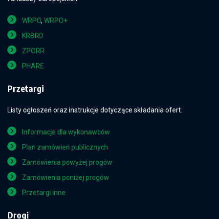
WRPO
,
WRPO+
KRBRD
ZPORR
PHARE
Przetargi
Listy ogłoszeń oraz instrukcje dotyczące składania ofert.
Informacje dla wykonawców
Plan zamówień publicznych
Zamówienia powyżej progów
Zamówienia poniżej progów
Przetargi inne
Drogi