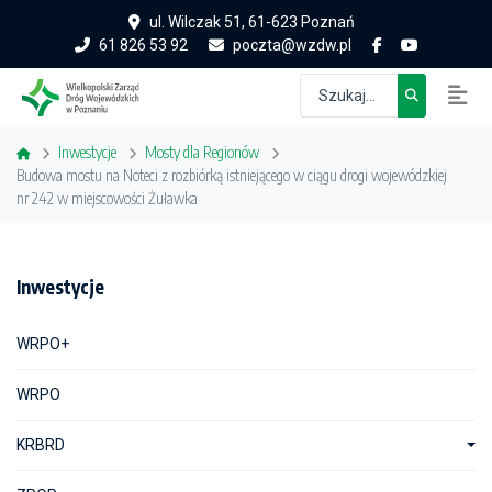
ul. Wilczak 51, 61-623 Poznań
61 826 53 92
poczta@wzdw.pl
Inwestycje
Mosty dla Regionów
Budowa mostu na Noteci z rozbiórką istniejącego w ciągu drogi wojewódzkiej
nr 242 w miejscowości Żuławka
Inwestycje
WRPO+
WRPO
KRBRD