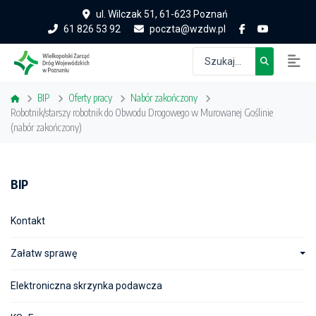
ul. Wilczak 51, 61-623 Poznań
61 826 53 92
poczta@wzdw.pl
BIP
Oferty pracy
Nabór zakończony
Robotnik/starszy robotnik do Obwodu Drogowego w Murowanej Goślinie
(nabór zakończony)
BIP
Kontakt
Załatw sprawę
Elektroniczna skrzynka podawcza