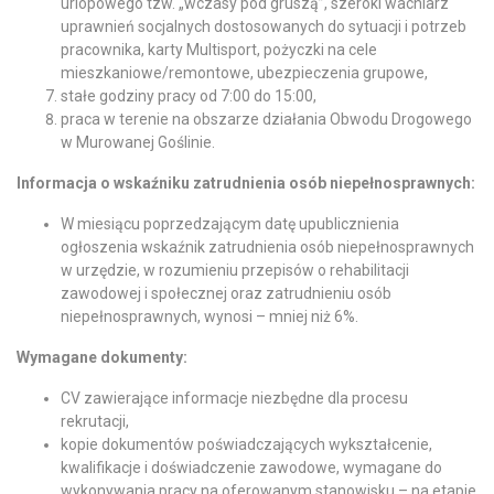
urlopowego tzw. „wczasy pod gruszą”, szeroki wachlarz
uprawnień socjalnych dostosowanych do sytuacji i potrzeb
pracownika, karty Multisport, pożyczki na cele
mieszkaniowe/remontowe, ubezpieczenia grupowe,
stałe godziny pracy od 7:00 do 15:00,
praca w terenie na obszarze działania Obwodu Drogowego
w Murowanej Goślinie.
Informacja o wskaźniku zatrudnienia osób niepełnosprawnych:
W miesiącu poprzedzającym datę upublicznienia
ogłoszenia wskaźnik zatrudnienia osób niepełnosprawnych
w urzędzie, w rozumieniu przepisów o rehabilitacji
zawodowej i społecznej oraz zatrudnieniu osób
niepełnosprawnych, wynosi – mniej niż 6%.
Wymagane dokumenty:
CV zawierające informacje niezbędne dla procesu
rekrutacji,
kopie dokumentów poświadczających wykształcenie,
kwalifikacje i doświadczenie zawodowe, wymagane do
wykonywania pracy na oferowanym stanowisku – na etapie