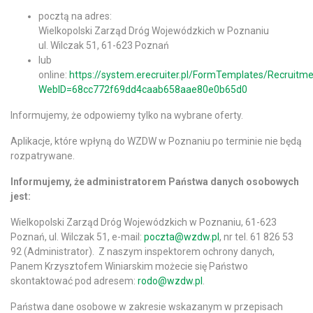
pocztą na adres:
Wielkopolski Zarząd Dróg Wojewódzkich w Poznaniu
ul. Wilczak 51, 61-623 Poznań
lub
online:
https://system.erecruiter.pl/FormTemplates/Recruitm
WebID=68cc772f69dd4caab658aae80e0b65d0
Informujemy, że odpowiemy tylko na wybrane oferty.
Aplikacje, które wpłyną do WZDW w Poznaniu po terminie nie będą
rozpatrywane.
Informujemy, że administratorem Państwa danych osobowych
jest:
Wielkopolski Zarząd Dróg Wojewódzkich w Poznaniu, 61-623
Poznań, ul. Wilczak 51, e-mail:
poczta@wzdw.pl
, nr tel. 61 826 53
92 (Administrator). Z naszym inspektorem ochrony danych,
Panem Krzysztofem Winiarskim możecie się Państwo
skontaktować pod adresem:
rodo@wzdw.pl
.
Państwa dane osobowe w zakresie wskazanym w przepisach