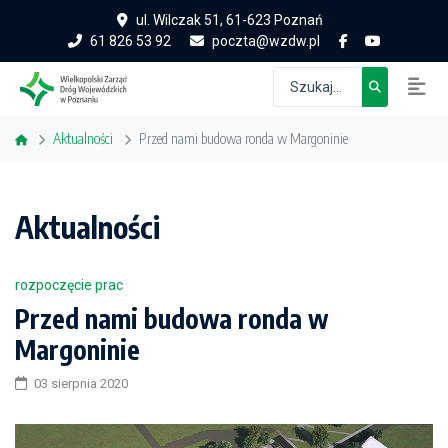
ul. Wilczak 51, 61-623 Poznań
61 826 53 92
poczta@wzdw.pl
Aktualności
Przed nami budowa ronda w Margoninie
Aktualności
rozpoczęcie prac
Przed nami budowa ronda w
Margoninie
03 sierpnia 2020