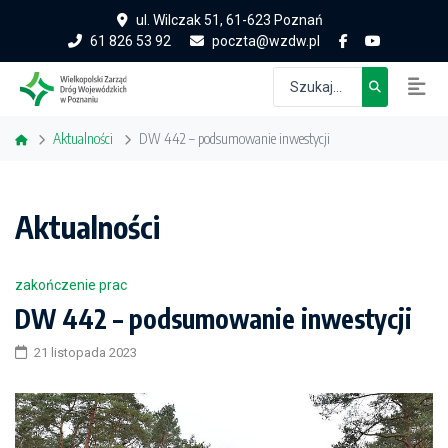
ul. Wilczak 51, 61-623 Poznań
61 826 53 92
poczta@wzdw.pl
Aktualności
DW 442 – podsumowanie inwestycji
Aktualności
zakończenie prac
DW 442 – podsumowanie inwestycji
21 listopada 2023