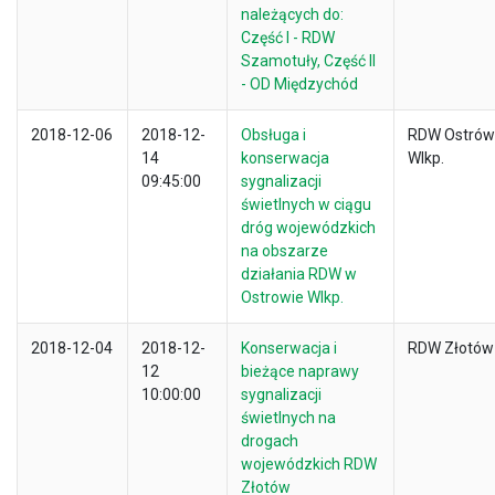
należących do:
Część I - RDW
Szamotuły, Część II
- OD Międzychód
2018-12-06
2018-12-
Obsługa i
RDW Ostrów
14
konserwacja
Wlkp.
09:45:00
sygnalizacji
świetlnych w ciągu
dróg wojewódzkich
na obszarze
działania RDW w
Ostrowie Wlkp.
2018-12-04
2018-12-
Konserwacja i
RDW Złotów
12
bieżące naprawy
10:00:00
sygnalizacji
świetlnych na
drogach
wojewódzkich RDW
Złotów