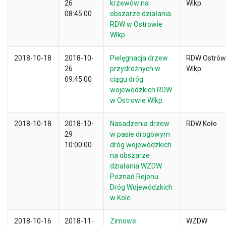
26
krzewów na
Wlkp.
08:45:00
obszarze działania
RDW w Ostrowie
Wlkp.
2018-10-18
2018-10-
Pielęgnacja drzew
RDW Ostrów
26
przydrożnych w
Wlkp.
09:45:00
ciągu dróg
wojewódzkich RDW
w Ostrowie Wlkp.
2018-10-18
2018-10-
Nasadzenia drzew
RDW Koło
29
w pasie drogowym
10:00:00
dróg wojewódzkich
na obszarze
działania WZDW
Poznań Rejonu
Dróg Wojewódzkich
w Kole
2018-10-16
2018-11-
Zimowe
WZDW