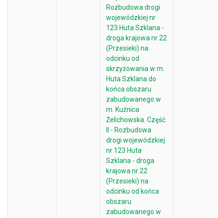
Rozbudowa drogi
wojewódzkiej nr
123 Huta Szklana -
droga krajowa nr 22
(Przesieki) na
odcinku od
skrzyżowania w m.
Huta Szklana do
końca obszaru
zabudowanego w
m. Kuźnica
Żelichowska. Część
II - Rozbudowa
drogi wojewódzkiej
nr 123 Huta
Szklana - droga
krajowa nr 22
(Przesieki) na
odcinku od końca
obszaru
zabudowanego w