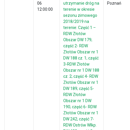
06
utrzymanie dróg na
Poznań
12:00:00
terenie w okresie
sezonu zimowego
2018/2019 na
terenie: Część 1 –
RDW Złotów
Obszar DW 179;
część 2- RDW
Złotów Obszar nr 1
DW 188 cz. 1; część
3-RDW Złotów
Obszar nr 1 DW 188
cz. 2; część 4- RDW
Złotów Obszar nr 1
DW 189; część 5-
RDW Złotów
Obszar nr 1 DW
190; część 6- RDW
Złotów Obszar nr 1
DW 242; część 7-
RDW Ostrów Wlkp.