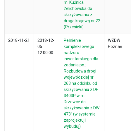
m. Kuźnica
Żelichowska do
skrzyżowania z
droga krajową nr 22
(Przesieki)
2018-11-21
2018-12-
Pełnienie
WZDW
05
kompleksowego
Poznań
12:00:00
nadzoru
inwestorskiego dla
zadania pn.:
Rozbudowa drogi
wojewódzkiej nr
263 na odcinku od
skrzyżowania z DP
3403P w m.
Drzewce do
skrzyżowania z DW
473” (w systemie
zaprojektuj i
wybuduj).