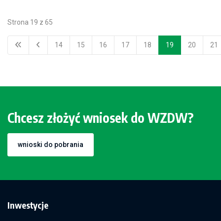
Strona 19 z 65
14
15
16
17
18
19
20
21
Chcesz złożyć wniosek do WZDW?
wnioski do pobrania
Inwestycje