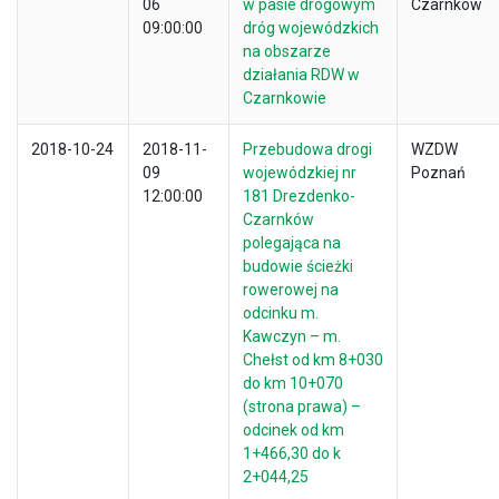
06
w pasie drogowym
Czarnków
09:00:00
dróg wojewódzkich
na obszarze
działania RDW w
Czarnkowie
2018-10-24
2018-11-
Przebudowa drogi
WZDW
09
wojewódzkiej nr
Poznań
12:00:00
181 Drezdenko-
Czarnków
polegająca na
budowie ścieżki
rowerowej na
odcinku m.
Kawczyn – m.
Chełst od km 8+030
do km 10+070
(strona prawa) –
odcinek od km
1+466,30 do k
2+044,25