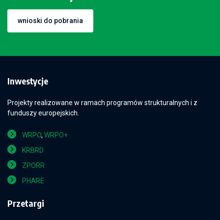
wnioski do pobrania
Inwestycje
Projekty realizowane w ramach programów strukturalnych i z
funduszy europejskich.
WRPO
,
WRPO+
KRBRD
ZPORR
PHARE
Przetargi