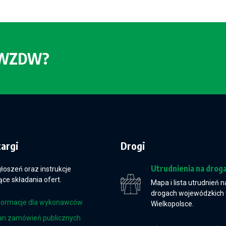
o WZDW?
targi
Drogi
Utrudnienia na drog
głoszeń oraz instrukcje
ce składania ofert.
Mapa i lista utrudnień n
drogach wojewódzkich
formacje dla wykonawców
Wielkopolsce.
an zamówień publicznych