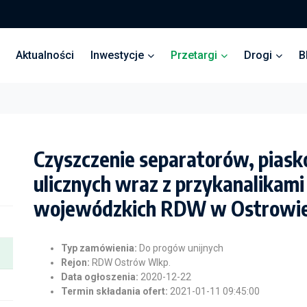
Aktualności
Inwestycje
Przetargi
Drogi
B
Czyszczenie separatorów, pia
ulicznych wraz z przykanalikami
wojewódzkich RDW w Ostrowie
Typ zamówienia:
Do progów unijnych
Rejon:
RDW Ostrów Wlkp.
Data ogłoszenia:
2020-12-22
Termin składania ofert:
2021-01-11 09:45:00