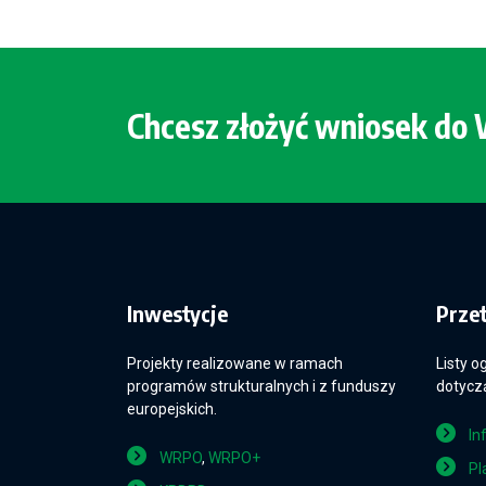
Chcesz złożyć wniosek d
Inwestycje
Prze
Projekty realizowane w ramach
Listy o
programów strukturalnych i z funduszy
dotyczą
europejskich.
In
WRPO
,
WRPO+
Pl