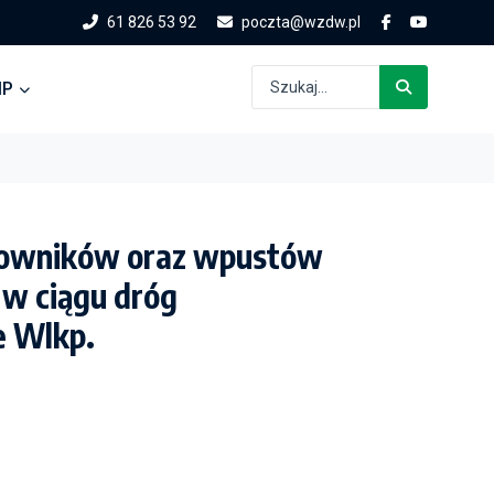
61 826 53 92
poczta@wzdw.pl
IP
skowników oraz wpustów
 w ciągu dróg
 Wlkp.