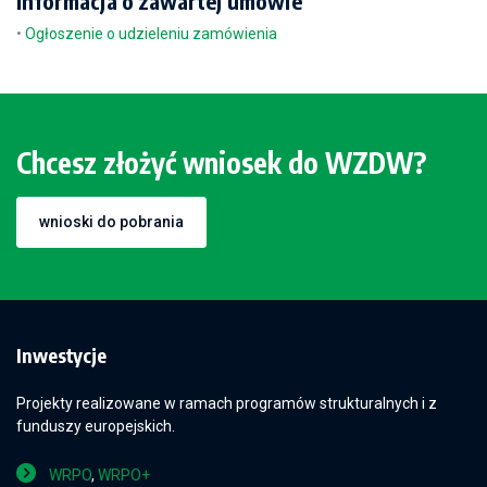
Informacja o zawartej umowie
•
Ogłoszenie o udzieleniu zamówienia
Chcesz złożyć wniosek do WZDW?
wnioski do pobrania
Inwestycje
Projekty realizowane w ramach programów strukturalnych i z
funduszy europejskich.
WRPO
,
WRPO+