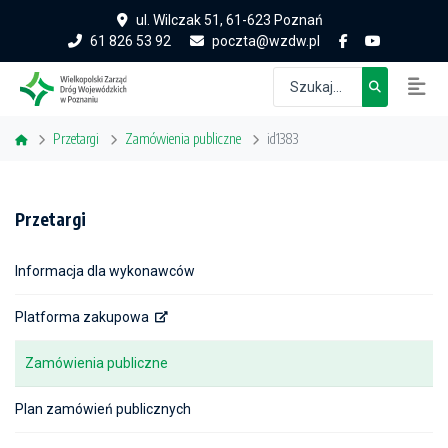
ul. Wilczak 51, 61-623 Poznań
61 826 53 92
poczta@wzdw.pl
Przetargi
Zamówienia publiczne
id1383
Przetargi
Informacja dla wykonawców
Platforma zakupowa
Zamówienia publiczne
Plan zamówień publicznych