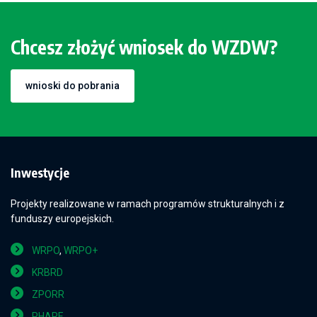
Chcesz złożyć wniosek do WZDW?
wnioski do pobrania
Inwestycje
Projekty realizowane w ramach programów strukturalnych i z
funduszy europejskich.
WRPO
,
WRPO+
KRBRD
ZPORR
PHARE