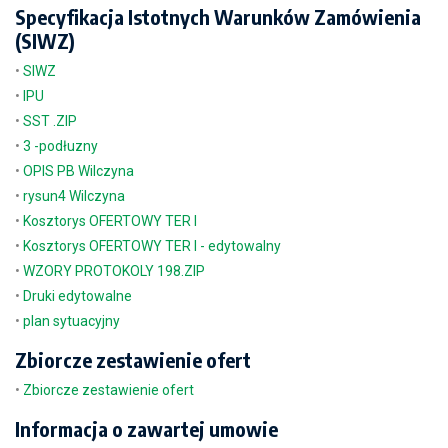
Specyfikacja Istotnych Warunków Zamówienia
(SIWZ)
•
SIWZ
•
IPU
•
SST .ZIP
•
3 -podłuzny
•
OPIS PB Wilczyna
•
rysun4 Wilczyna
•
Kosztorys OFERTOWY TER I
•
Kosztorys OFERTOWY TER I - edytowalny
•
WZORY PROTOKOLY 198.ZIP
•
Druki edytowalne
•
plan sytuacyjny
Zbiorcze zestawienie ofert
•
Zbiorcze zestawienie ofert
Informacja o zawartej umowie