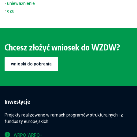
•
unieważnienie
•
ozu
Chcesz złożyć wniosek do WZDW?
wnioski do pobrania
Inwestycje
Projekty realizowane w ramach programów strukturalnych i z
funduszy europejskich.
WRPO
,
WRPO+