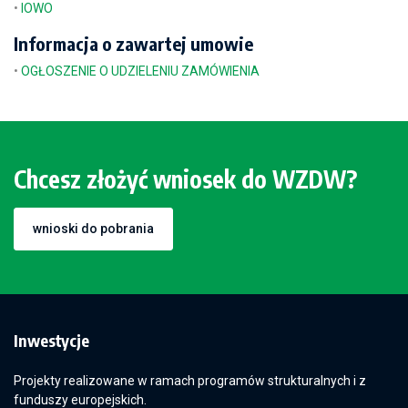
•
IOWO
Informacja o zawartej umowie
•
OGŁOSZENIE O UDZIELENIU ZAMÓWIENIA
Chcesz złożyć wniosek do WZDW?
wnioski do pobrania
Inwestycje
Projekty realizowane w ramach programów strukturalnych i z
funduszy europejskich.