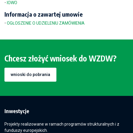
•
IOWO
Informacja o zawartej umowie
•
OGŁOSZENIE O UDZIELENIU ZAMÓWIENIA
Chcesz złożyć wniosek do WZDW?
wnioski do pobrania
Inwestycje
Projekty realizowane w ramach programów strukturalnych i z
funduszy europejskich.