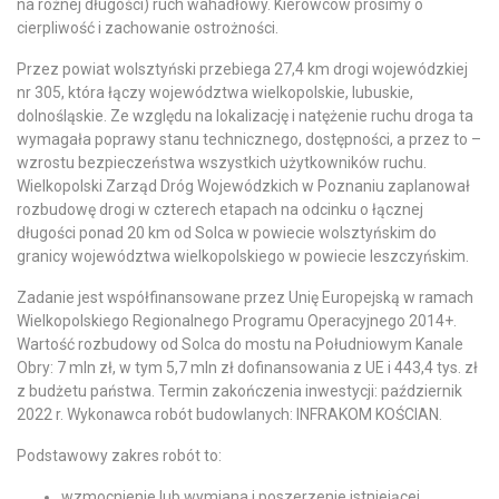
na różnej długości) ruch wahadłowy. Kierowców prosimy o
cierpliwość i zachowanie ostrożności.
Przez powiat wolsztyński przebiega 27,4 km drogi wojewódzkiej
nr 305, która łączy województwa wielkopolskie, lubuskie,
dolnośląskie. Ze względu na lokalizację i natężenie ruchu droga ta
wymagała poprawy stanu technicznego, dostępności, a przez to –
wzrostu bezpieczeństwa wszystkich użytkowników ruchu.
Wielkopolski Zarząd Dróg Wojewódzkich w Poznaniu zaplanował
rozbudowę drogi w czterech etapach na odcinku o łącznej
długości ponad 20 km od Solca w powiecie wolsztyńskim do
granicy województwa wielkopolskiego w powiecie leszczyńskim.
Zadanie jest współfinansowane przez Unię Europejską w ramach
Wielkopolskiego Regionalnego Programu Operacyjnego 2014+.
Wartość rozbudowy od Solca do mostu na Południowym Kanale
Obry: 7 mln zł, w tym 5,7 mln zł dofinansowania z UE i 443,4 tys. zł
z budżetu państwa. Termin zakończenia inwestycji: październik
2022 r. Wykonawca robót budowlanych: INFRAKOM KOŚCIAN.
Podstawowy zakres robót to:
wzmocnienie lub wymiana i poszerzenie istniejącej