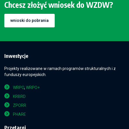
Chcesz złożyć wniosek do WZDW?
wnioski do pobrania
Inwestycje
Projekty realizowane w ramach programów strukturalnych i z
funduszy europejskich.
WRPO
,
WRPO+
KRBRD
ZPORR
PHARE
Przetargi