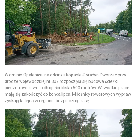
W gminie Opalenica, na odcinku Kopanki-Porażyn Dworzec przy
drodze wojewódzkiej nr 307 rozpoczęła się budowa ścieżki
pieszo-rowerowej o długości blisko 600 metrów. Wszystkie prace
mają się zakończyć do końca lipca. Miłośnicy rowerowych wypraw
zyskają kolejną w regionie bezpieczną trasę.