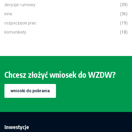
decyzje i umowy
(39)
inne
(36)
rozpoczęcie prac
(19)
komunikaty
(18)
Chcesz złożyć wniosek do WZDW?
wnioski do pobrania
Inwestycje