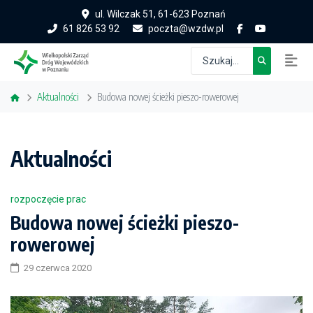
ul. Wilczak 51, 61-623 Poznań
61 826 53 92
poczta@wzdw.pl
Aktualności
Budowa nowej ścieżki pieszo-rowerowej
Aktualności
rozpoczęcie prac
Budowa nowej ścieżki pieszo-
rowerowej
29 czerwca 2020