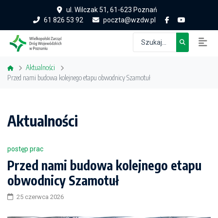
ul. Wilczak 51, 61-623 Poznań
61 826 53 92
poczta@wzdw.pl
Aktualności
Przed nami budowa kolejnego etapu obwodnicy Szamotuł
Aktualności
postęp prac
Przed nami budowa kolejnego etapu
obwodnicy Szamotuł
25 czerwca 2026