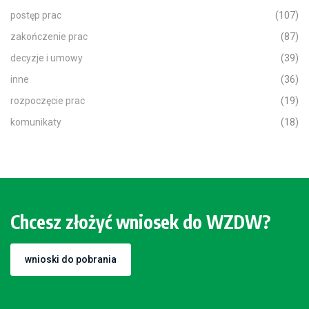
postęp prac
(107)
zakończenie prac
(87)
decyzje i umowy
(39)
inne
(36)
rozpoczęcie prac
(19)
komunikaty
(18)
Chcesz złożyć wniosek do WZDW?
wnioski do pobrania