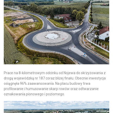
Prace na 8-kilometrowym odcinku od Nojewa do skrzyżowania z
drogą wojewódzką nr 187 coraz bliżej finału. Obecnie inwestycja
osiągnęła 96% zaawansowania. Na placu budowy trwa
profilowanie i humusowanie skarp rowów oraz odtwarzanie
oznakowania pionowego i poziomego.