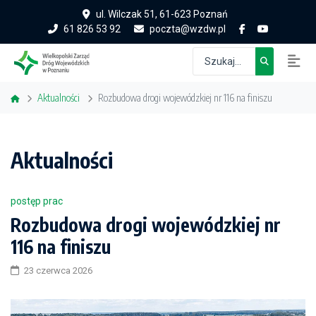
ul. Wilczak 51, 61-623 Poznań
61 826 53 92
poczta@wzdw.pl
Aktualności
Rozbudowa drogi wojewódzkiej nr 116 na finiszu
Aktualności
postęp prac
Rozbudowa drogi wojewódzkiej nr
116 na finiszu
23 czerwca 2026