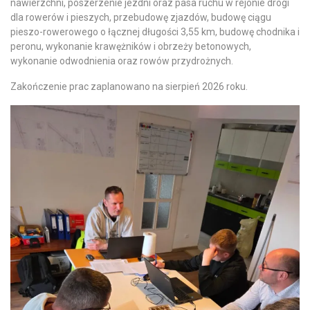
nawierzchni, poszerzenie jezdni oraz pasa ruchu w rejonie drogi
dla rowerów i pieszych, przebudowę zjazdów, budowę ciągu
pieszo-rowerowego o łącznej długości 3,55 km, budowę chodnika i
peronu, wykonanie krawężników i obrzeży betonowych,
wykonanie odwodnienia oraz rowów przydrożnych.
Zakończenie prac zaplanowano na sierpień 2026 roku.