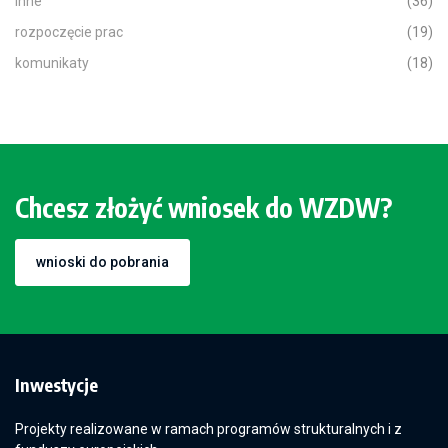
inne
(36)
rozpoczęcie prac
(19)
komunikaty
(18)
Chcesz złożyć wniosek do WZDW?
wnioski do pobrania
Inwestycje
Projekty realizowane w ramach programów strukturalnych i z