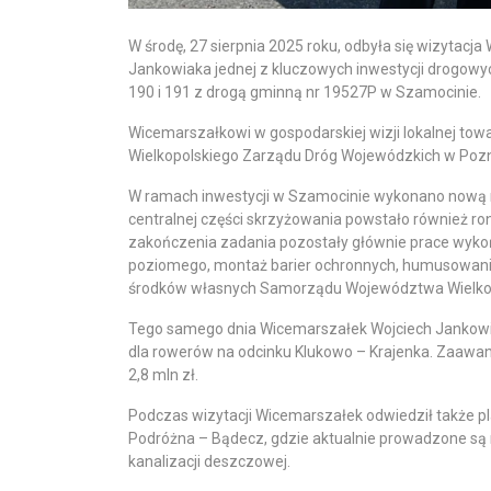
W środę, 27 sierpnia 2025 roku, odbyła się wizytac
Jankowiaka jednej z kluczowych inwestycji drogowy
190 i 191 z drogą gminną nr 19527P w Szamocinie.
Wicemarszałkowi w gospodarskiej wizji lokalnej tow
Wielkopolskiego Zarządu Dróg Wojewódzkich w Pozn
W ramach inwestycji w Szamocinie wykonano nową naw
centralnej części skrzyżowania powstało również ro
zakończenia zadania pozostały głównie prace wyk
poziomego, montaż barier ochronnych, humusowanie
środków własnych Samorządu Województwa Wielkopols
Tego samego dnia Wicemarszałek Wojciech Jankowia
dla rowerów na odcinku Klukowo – Krajenka. Zaawans
2,8 mln zł.
Podczas wizytacji Wicemarszałek odwiedził także pl
Podróżna – Bądecz, gdzie aktualnie prowadzone s
kanalizacji deszczowej.