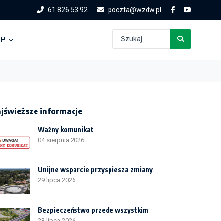
61 826 53 92
poczta@wzdw.pl
IP
jświeższe informacje
Ważny komunikat
04 sierpnia 2026
Unijne wsparcie przyspiesza zmiany
29 lipca 2026
Bezpieczeństwo przede wszystkim
23 lipca 2026