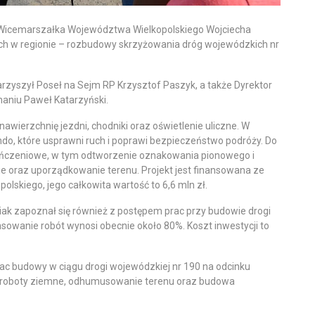
ja Wicemarszałka Województwa Wielkopolskiego Wojciecha
ch w regionie – rozbudowy skrzyżowania dróg wojewódzkich nr
arzyszył Poseł na Sejm RP Krzysztof Paszyk, a także Dyrektor
aniu Paweł Katarzyński.
ierzchnię jezdni, chodniki oraz oświetlenie uliczne. W
ndo, które usprawni ruch i poprawi bezpieczeństwo podróży. Do
ończeniowe, w tym odtworzenie oznakowania pionowego i
 oraz uporządkowanie terenu. Projekt jest finansowana ze
kiego, jego całkowita wartość to 6,6 mln zł.
k zapoznał się również z postępem prac przy budowie drogi
owanie robót wynosi obecnie około 80%. Koszt inwestycji to
ac budowy w ciągu drogi wojewódzkiej nr 190 na odcinku
ą roboty ziemne, odhumusowanie terenu oraz budowa