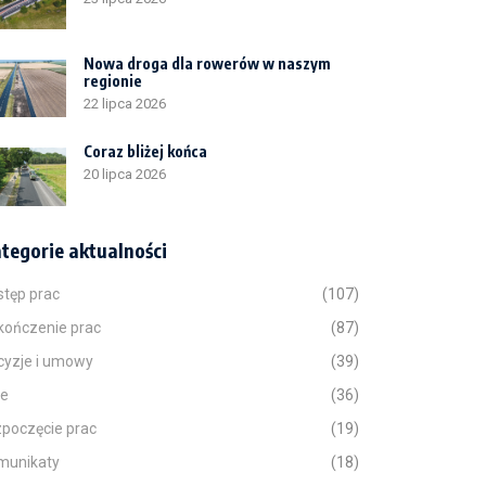
Nowa droga dla rowerów w naszym
regionie
22 lipca 2026
Coraz bliżej końca
20 lipca 2026
tegorie aktualności
stęp prac
(107)
kończenie prac
(87)
cyzje i umowy
(39)
ne
(36)
zpoczęcie prac
(19)
munikaty
(18)