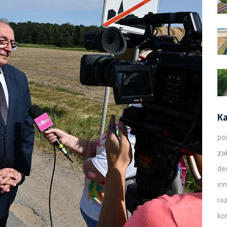
Ka
po
za
de
in
ro
ko