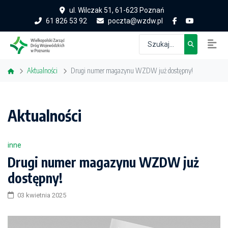
ul. Wilczak 51, 61-623 Poznań
61 826 53 92
poczta@wzdw.pl
Aktualności
Drugi numer magazynu WZDW już dostępny!
Aktualności
inne
Drugi numer magazynu WZDW już
dostępny!
03 kwietnia 2025