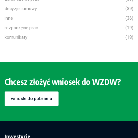
decyzje i umowy
(39)
inne
(36)
rozpoczęcie prac
(19)
komunikaty
(18)
Chcesz złożyć wniosek do WZDW?
wnioski do pobrania
Inwestycje