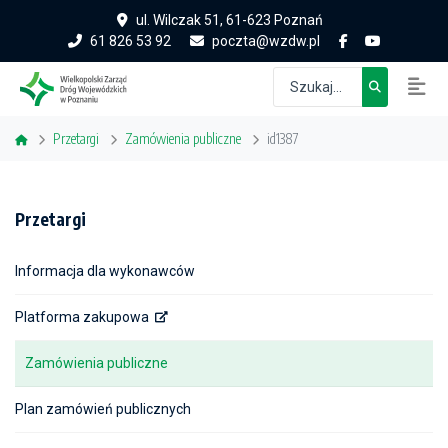
ul. Wilczak 51, 61-623 Poznań
61 826 53 92
poczta@wzdw.pl
Przetargi
Zamówienia publiczne
id1387
Przetargi
Informacja dla wykonawców
Platforma zakupowa
Zamówienia publiczne
Plan zamówień publicznych