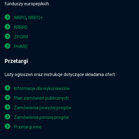
funduszy europejskich.
WRPO
,
WRPO+
KRBRD
ZPORR
PHARE
Przetargi
Listy ogłoszeń oraz instrukcje dotyczące składania ofert.
Informacje dla wykonawców
Plan zamówień publicznych
Zamówienia powyżej progów
Zamówienia poniżej progów
Przetargi inne