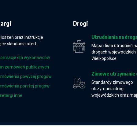
targi
Drogi
Utrudnienia na drog
głoszeń oraz instrukcje
ce składania ofert.
Mapa i lista utrudnień n
drogach wojewódzkich
formacje dla wykonawców
Wielkopolsce.
an zamówień publicznych
Zimowe utrzymanie 
mówienia powyżej progów
Standardy zimowego
mówienia poniżej progów
utrzymania dróg
wojewódzkich oraz ma
zetargi inne