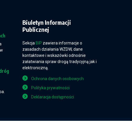
Biuletyn Informacji
Publicznej
ach
Sekcja
BIP
zawiera informacje o
a
zasadach działania WZDW, dane
 w
kontaktowe i wskazówki odnośnie
załatwiania spraw drogą tradycyjną jak i
elektroniczną.
dróg
Ochrona danych osobowych
Polityka prywatności
pa.
Deklaracja dostępności
Projekt i wykonanie: