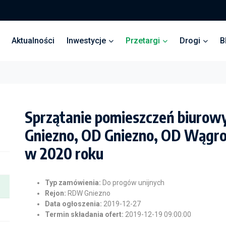
Aktualności
Inwestycje
Przetargi
Drogi
B
Sprzątanie pomieszczeń biurow
Gniezno, OD Gniezno, OD Wągro
w 2020 roku
Typ zamówienia:
Do progów unijnych
Rejon:
RDW Gniezno
Data ogłoszenia:
2019-12-27
Termin składania ofert:
2019-12-19 09:00:00