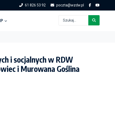
61 826 53 92
poczta@wzdw.pl
IP
ych i socjalnych w RDW
wiec i Murowana Goślina