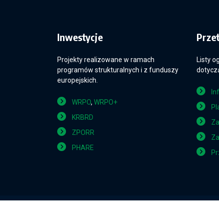
Inwestycje
Prze
Projekty realizowane w ramach
Listy o
programów strukturalnych i z funduszy
dotyczą
europejskich.
In
WRPO
,
WRPO+
Pl
KRBRD
Za
ZPORR
Za
PHARE
Pr