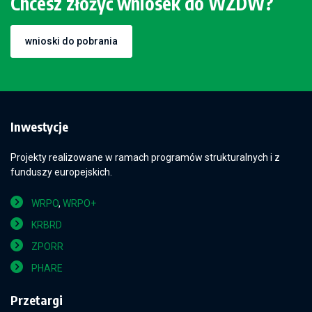
Chcesz złożyć wniosek do WZDW?
wnioski do pobrania
Inwestycje
Projekty realizowane w ramach programów strukturalnych i z
funduszy europejskich.
WRPO
,
WRPO+
KRBRD
ZPORR
PHARE
Przetargi