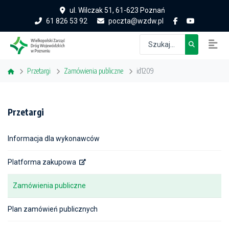
ul. Wilczak 51, 61-623 Poznań
61 826 53 92
poczta@wzdw.pl
Przetargi
Zamówienia publiczne
id1209
Przetargi
Informacja dla wykonawców
Platforma zakupowa
Zamówienia publiczne
Plan zamówień publicznych