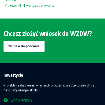
•
Rozdział 3 i 4-wersja edytowalna
Chcesz złożyć wniosek do WZDW?
wnioski do pobrania
Inwestycje
Projekty realizowane w ramach programów strukturalnych i z
funduszy europejskich.
WRPO
,
WRPO+