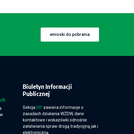
wnioski do pobrania
Biuletyn Informacji
Publicznej
ach
Sekcja
BIP
zawiera informacje o
a
zasadach działania WZDW, dane
 w
kontaktowe i wskazówki odnośnie
załatwiania spraw drogą tradycyjną jak i
elektroniczną.