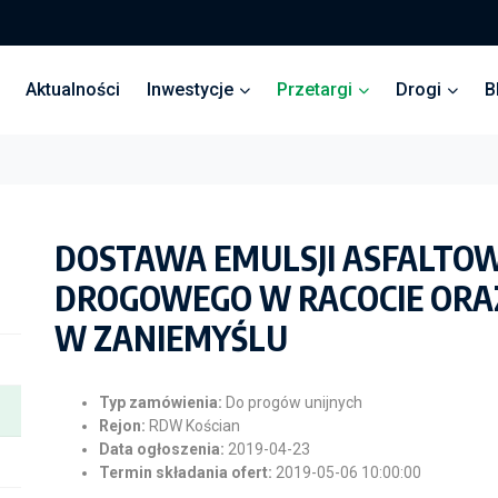
Aktualności
Inwestycje
Przetargi
Drogi
B
DOSTAWA EMULSJI ASFALTO
DROGOWEGO W RACOCIE OR
W ZANIEMYŚLU
Typ zamówienia:
Do progów unijnych
Rejon:
RDW Kościan
Data ogłoszenia:
2019-04-23
Termin składania ofert:
2019-05-06 10:00:00