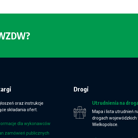
o WZDW?
targi
Drogi
Utrudnienia na drog
głoszeń oraz instrukcje
ce składania ofert.
Mapa i lista utrudnień n
drogach wojewódzkich
formacje dla wykonawców
Wielkopolsce.
an zamówień publicznych