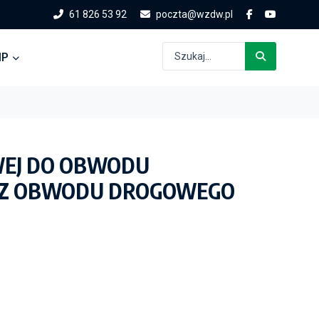
61 826 53 92
poczta@wzdw.pl
IP
WEJ DO OBWODU
AZ OBWODU DROGOWEGO