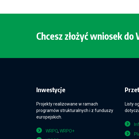
Chcesz złożyć wniosek d
Inwestycje
Prze
Projekty realizowane w ramach
Listy o
programów strukturalnych i z funduszy
dotyczą
europejskich.
In
WRPO
,
WRPO+
Pl