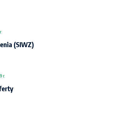
r.
enia (SIWZ)
 r.
ferty