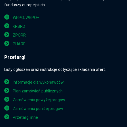
funduszy europejskich.
WRPO
,
WRPO+
KRBRD
ZPORR
PHARE
Przetargi
Listy ogłoszeń oraz instrukcje dotyczące składania ofert.
Informacje dla wykonawców
Plan zamówień publicznych
Zamówienia powyżej progów
Zamówienia poniżej progów
Przetargi inne