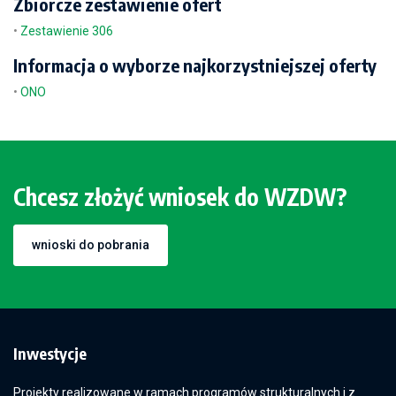
Zbiorcze zestawienie ofert
•
Zestawienie 306
Informacja o wyborze najkorzystniejszej oferty
•
ONO
Chcesz złożyć wniosek do WZDW?
wnioski do pobrania
Inwestycje
Projekty realizowane w ramach programów strukturalnych i z