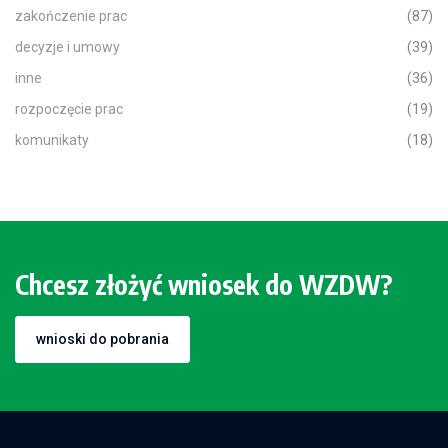
zakończenie prac
(87)
decyzje i umowy
(39)
inne
(36)
rozpoczęcie prac
(19)
komunikaty
(18)
Chcesz złożyć wniosek do WZDW?
wnioski do pobrania