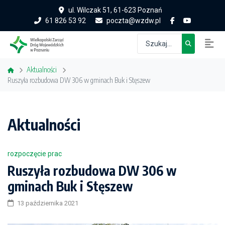
ul. Wilczak 51, 61-623 Poznań
61 826 53 92
poczta@wzdw.pl
Aktualności
Ruszyła rozbudowa DW 306 w gminach Buk i Stęszew
Aktualności
rozpoczęcie prac
Ruszyła rozbudowa DW 306 w
gminach Buk i Stęszew
13 października 2021