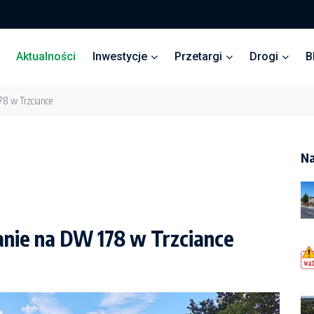
Aktualności
Inwestycje
Przetargi
Drogi
B
8 w Trzciance
Na
nie na DW 178 w Trzciance