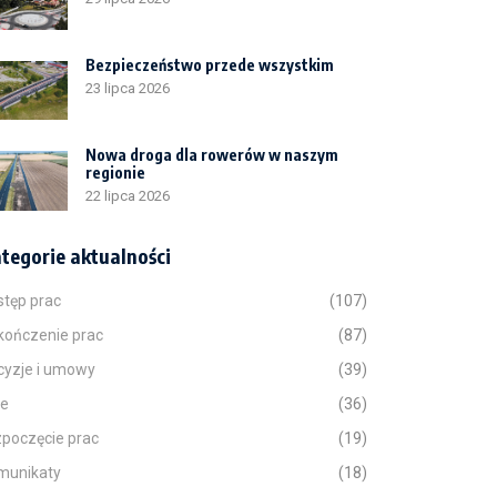
Bezpieczeństwo przede wszystkim
23 lipca 2026
Nowa droga dla rowerów w naszym
regionie
22 lipca 2026
tegorie aktualności
stęp prac
(107)
kończenie prac
(87)
cyzje i umowy
(39)
ne
(36)
zpoczęcie prac
(19)
munikaty
(18)