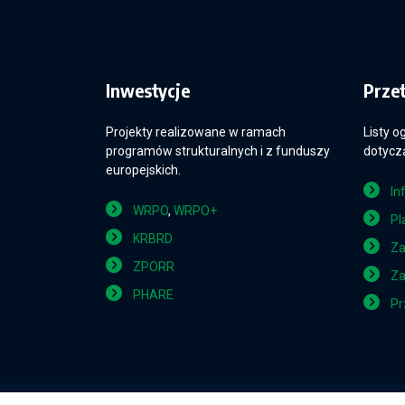
Inwestycje
Prze
Projekty realizowane w ramach
Listy o
programów strukturalnych i z funduszy
dotyczą
europejskich.
In
WRPO
,
WRPO+
Pl
KRBRD
Za
ZPORR
Za
PHARE
Pr