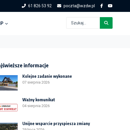
61 826 53 92
poczta@wzdw.pl
IP
jświeższe informacje
Kolejne zadanie wykonane
07 sierpnia 2026
Ważny komunikat
04 sierpnia 2026
Unijne wsparcie przyspiesza zmiany
29 lipca 2026