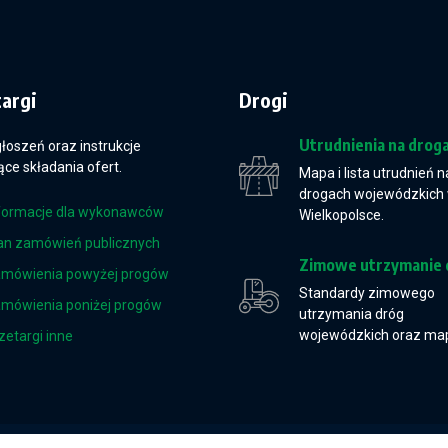
targi
Drogi
Utrudnienia na drog
głoszeń oraz instrukcje
ce składania ofert.
Mapa i lista utrudnień n
drogach wojewódzkich
formacje dla wykonawców
Wielkopolsce.
an zamówień publicznych
Zimowe utrzymanie 
mówienia powyżej progów
Standardy zimowego
mówienia poniżej progów
utrzymania dróg
wojewódzkich oraz ma
zetargi inne