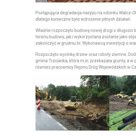
Postępująca degradacja nasypu na odcinku Wałcz-Ob
dlatego konieczne było wdrożenie pilnych działań.
Właśnie rozpoczęto budowę nowej drogi o długości b
terenu budowy, jak i wykorzystana zostanie jako ob
zakończyć w grudniu br. Wykonawcą inwestycji o wart
Rozpoczęto wycinkę drzew oraz roboty ziemne. Doda
gmina Trzcianka, która m.in. przekazała grunty, a 
również pracownicy Rejonu Dróg Wojewódzkich w Cza