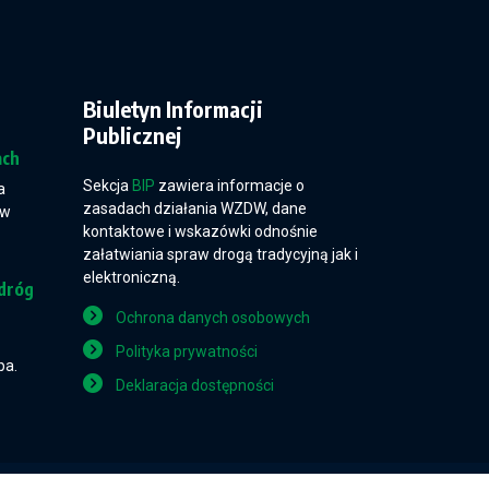
Biuletyn Informacji
Publicznej
ach
Sekcja
BIP
zawiera informacje o
a
zasadach działania WZDW, dane
 w
kontaktowe i wskazówki odnośnie
załatwiania spraw drogą tradycyjną jak i
elektroniczną.
dróg
Ochrona danych osobowych
Polityka prywatności
pa.
Deklaracja dostępności