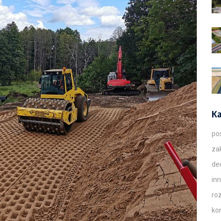
Ka
po
za
de
in
ro
ko