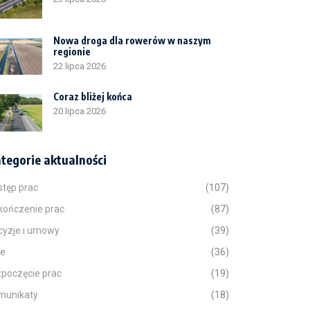
Nowa droga dla rowerów w naszym
regionie
22 lipca 2026
Coraz bliżej końca
20 lipca 2026
tegorie aktualności
stęp prac
(107)
kończenie prac
(87)
cyzje i umowy
(39)
ne
(36)
zpoczęcie prac
(19)
munikaty
(18)