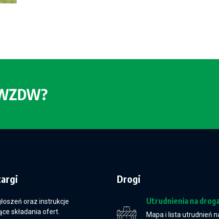
o WZDW?
targi
Drogi
Utrudnienia na drog
głoszeń oraz instrukcje
ce składania ofert.
Mapa i lista utrudnień n