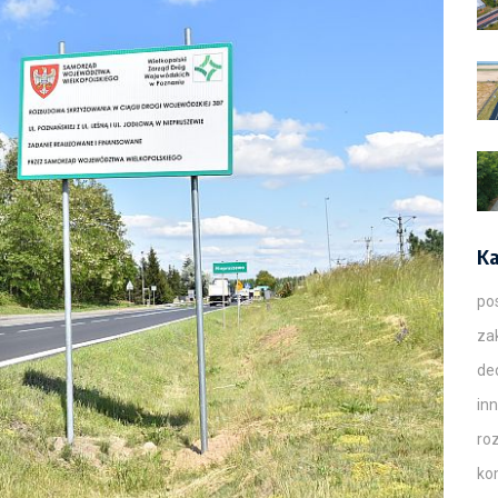
Ka
po
za
de
in
ro
ko