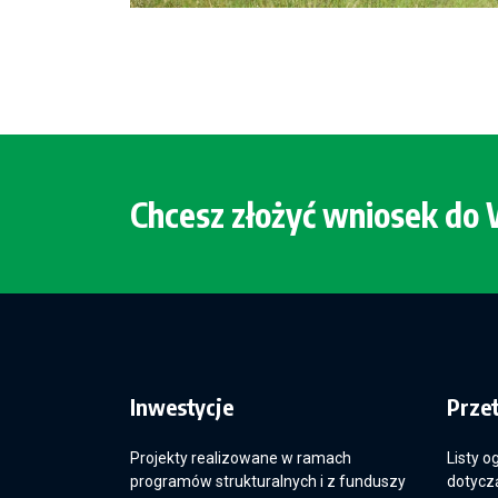
Chcesz złożyć wniosek d
Inwestycje
Prze
Projekty realizowane w ramach
Listy o
programów strukturalnych i z funduszy
dotyczą