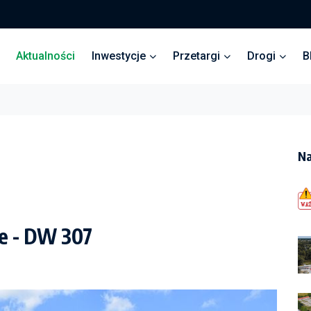
Aktualności
Inwestycje
Przetargi
Drogi
B
Na
e - DW 307