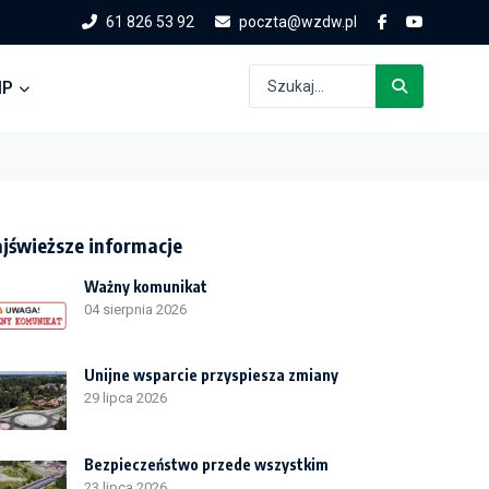
61 826 53 92
poczta@wzdw.pl
IP
jświeższe informacje
Ważny komunikat
04 sierpnia 2026
Unijne wsparcie przyspiesza zmiany
29 lipca 2026
Bezpieczeństwo przede wszystkim
23 lipca 2026