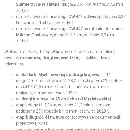
Sulmierzyce-Wisławka
, długość 2,28 km, wartość: 2,3 mln
złotych
remont nawierzchni w ciągu
DW 444 w Świecy
, długość 0,27
km, wartość 154 tysiące złotych
remont nawierzchni w ciągu
DW 447 na odcinku Antonin-
Mikstat Pustkowie,
długość: 5,1 km, wartość: 2,9 mln
złotych
Wielkopolski Zarząd Dróg Wojewódzkich w Poznaniu realizuje
również
rozbudowę drogi wojewódzkiej nr 444
na dwóch
odcinkach:
od
Szklarki Myślniewskiej do drogi krajowej nr 11
,
długość: 6,8 mln zł, wartość: 28,2 mln zł (w tym 22,5 mln zł
udział UE i 1,5 mln zł z budżetu państwa); w trakcie
realizacji, termin: czerwiec 2023 r.
od
drogi krajowej nr 25 do Szklarki Myślniewskiej
etap I: długość: 2,9 km, wartość: 11,2 mln zł, umowa
podpisana 25 listopada br., termin: czerwiec 2023 r.
etap II: długość: 4 km, trwa opracowywanie dokumentacji
projektowej wraz
z wyznaczeniem linii brzegowej cieków oraz uzyskaniem