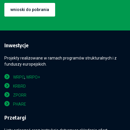
wnioski do pobrania
Inwestycje
Projekty realizowane w ramach programów strukturalnych i z
funduszy europejskich.
WRPO
,
WRPO+
KRBRD
ZPORR
PHARE
Przetargi