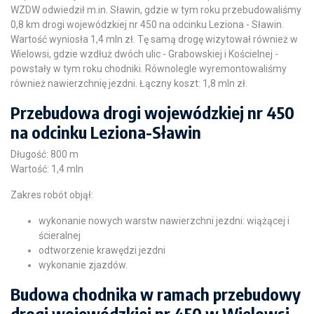
WZDW odwiedził m.in. Sławin, gdzie w tym roku przebudowaliśmy
0,8 km drogi wojewódzkiej nr 450 na odcinku Leziona - Sławin.
Wartość wyniosła 1,4 mln zł. Tę samą drogę wizytował również w
Wielowsi, gdzie wzdłuż dwóch ulic - Grabowskiej i Kościelnej -
powstały w tym roku chodniki. Równolegle wyremontowaliśmy
również nawierzchnię jezdni. Łączny koszt: 1,8 mln zł.
Przebudowa drogi wojewódzkiej nr 450
na odcinku Leziona-Sławin
Długość: 800 m
Wartość: 1,4 mln
Zakres robót objął:
wykonanie nowych warstw nawierzchni jezdni: wiążącej i
ścieralnej
odtworzenie krawędzi jezdni
wykonanie zjazdów.
Budowa chodnika w ramach przebudowy
drogi wojewódzkiej nr 450 w Wielowsi -