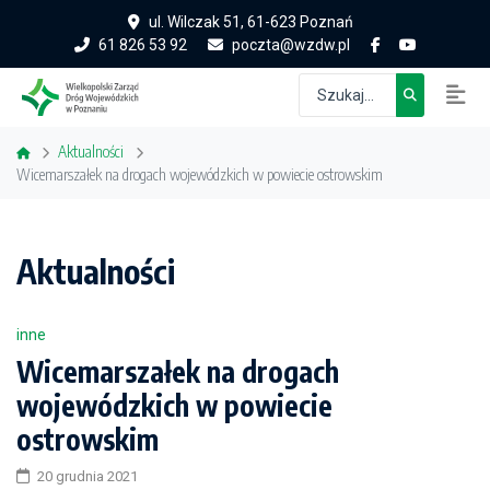
ul. Wilczak 51, 61-623 Poznań
61 826 53 92
poczta@wzdw.pl
Aktualności
Wicemarszałek na drogach wojewódzkich w powiecie ostrowskim
Aktualności
inne
Wicemarszałek na drogach
wojewódzkich w powiecie
ostrowskim
20 grudnia 2021